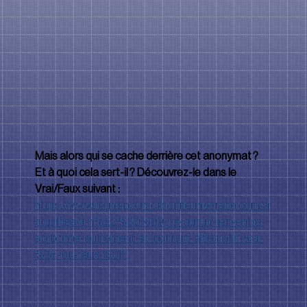
Mais alors qui se cache derrière cet anonymat ? 
Et à quoi cela sert-il ? Découvrez-le dans le 
Vrai/Faux suivant : 
https://www.reunispoursorbonneuniversite.com/a
ctualites/il-n%E2%80%99y-a-aucun-lien-entre-
sorbonne-autrement-et-courant-alternatif.-vrai-
%3F-ou-faux-%3F