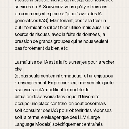
services en IA. Souvenez-vous qu’il y a trois ans, 
on commençait à peine à “jouer” avec des IA 
génératives (IAG). Maintenant, c’est à la fois un 
outil formidable s’il est bien utilisé mais aussi une 
source de risques, avec la fuite de données, la 
pression de grands groupes qui ne nous veulent 
pas forcément du bien, etc..
La maîtrise de l’IA est à la fois un enjeu pour la recher
che 
(et pas seulement en informatique), et un enjeu pou
r l’enseignement. En premier lieu, il me semble que le
s services en IA modifient le modèle de 
diffusion des savoirs dans lequel l’Université 
occupe une place centrale. on peut désormais 
soit consulter des IAG pour obtenir des réponses, 
soit, à terme, envisager que des LLM (Large 
Language Models) spécifiquement entraînés 