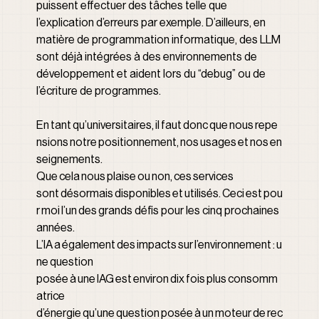
puissent effectuer des tâches telle que 
l’explication d’erreurs par exemple. D’ailleurs, en 
matière de programmation informatique, des LLM 
sont déjà intégrées à des environnements de 
développement et aident lors du “debug” ou de 
l’écriture de programmes.
En tant qu’universitaires, il faut donc que nous repe
nsions notre positionnement, nos usages et nos en
seignements. 
Que cela nous plaise ou non, ces services 
sont désormais disponibles et utilisés. Ceci est pou
r moi l’un des grands défis pour les cinq prochaines 
années.
L’IA a également des impacts sur l’environnement : u
ne question 
posée à une IAG est environ dix fois plus consomm
atrice 
d’énergie qu’une question posée à un moteur de rec