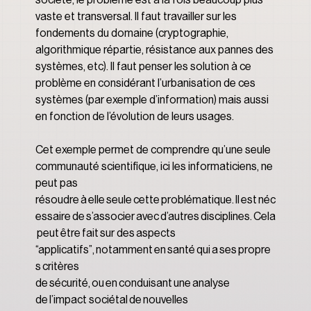
vaste et transversal. Il faut travailler sur les 
fondements du domaine (cryptographie, 
algorithmique répartie, résistance aux pannes des 
systèmes, etc). Il faut penser les solution à ce 
problème en considérant l’urbanisation de ces 
systèmes (par exemple d’information) mais aussi 
en fonction de l’évolution de leurs usages.
Cet exemple permet de comprendre qu’une seule 
communauté scientifique, ici les informaticiens, ne 
peut pas 
résoudre à elle seule cette problématique. Il est néc
essaire de s’associer avec d’autres disciplines. Cela
 peut être fait sur des aspects 
“applicatifs”, notamment en santé qui a ses propre
s critères 
de sécurité, ou en conduisant une analyse 
de l’impact sociétal de nouvelles 