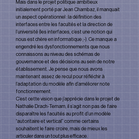
Mais dans le projet politique ambitieux 
initialement porté par Jean Chambaz, il manquait 
un aspect opérationnel : la déﬁnition des 
interfaces entre les facultés et la direction de 
l’université (les interfaces, c’est une notion qui 
nous est chère en informatique ;-). Ce manque a 
engendré les dysfonctionnements que nous 
connaissons au niveau des schémas de 
gouvernance et des décisions au sein de notre 
établissement. Je pense que nous avons 
maintenant assez de recul pour réﬂéchir à 
l’adaptation du modèle aﬁn d’améliorer note 
fonctionnement.
C’est cette vision que j’apprécie dans le projet de 
Nathalie Drach-Temam, il s’agit non pas de faire 
disparaître les facultés au proﬁt d’un modèle 
“autoritaire et vertical” comme certains 
souhaitent le faire croire, mais de mieux les 
articuler dans un tout plus eﬃcace. 