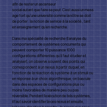
aﬁn de rester un ascenseur 
social autant que faire se peut. C’est aussi un mess
age fort qu’une université comme la nôtre se doit 
de porter : la notion de service à la société., tant 
en enseignement qu’en recherche.
Dans ma spécialité de recherche (l’analyse du 
comportement de systèmes concurrents qui 
peuvent comporter 10 puissance 1000 
conﬁgurations diﬀérentes qu’il faut étudier et 
analyser), on observe souvent des points qui 
correspondent à un nexus à partir duquel, en 
fonction de la réaction du système à un stimuli ou 
en réponse à un choix algorithmique, on bascule 
dans des espaces de conﬁgurations plus ou 
moins favorables de manière peu ou pas 
réversible. Pendant l’exécution de tels systèmes, 
il faut savoir identiﬁer la ces nexus et ensuite, 