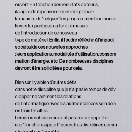
ouvert. En fonction des résultats obtenus, 
il s’agira de repenser de manière globale 
la manière de “calquer” les programmes traditionne
ls vers le quantique au fur et à mesure 
de l’introduction de ce nouveau 
type de matériel. 
Enfin, il faudra réfléchir à l’impact 
sociétal de ces nouvelles approches 
: leurs applications, modalités d’utilisation, consom
mation d’énergie, etc. De nombreuses disciplines 
devront être sollicitées pour cela.
Bien sûr, il y a bien d’autres défis 
dans notre discipline que je n’ai pas le temps de dév
elopper, notamment les relations 
de l’informatique avec les autres sciences sein de n
os trois facultés. 
Les informaticiens ne sont pas là pour apporter 
une “fonction support” aux autres disciplines comm
e le ferait une “société 