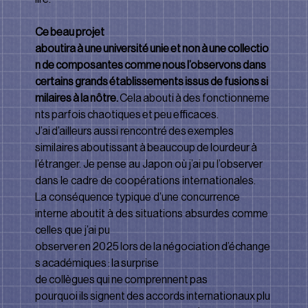
Ce beau projet 
aboutira à une université unie et non à une collectio
n de composantes comme nous l’observons dans 
certains grands établissements issus de fusions si
milaires à la nôtre. 
Cela abouti à des fonctionneme
nts parfois chaotiques et peu eﬃcaces. 
J’ai d’ailleurs aussi rencontré des exemples 
similaires aboutissant à beaucoup de lourdeur à 
l’étranger. Je pense au Japon où j’ai pu l’observer 
dans le cadre de coopérations internationales.
La conséquence typique d’une concurrence 
interne aboutit à des situations absurdes comme 
celles que j’ai pu 
observer en 2025 lors de la négociation d’échange
s académiques : la surprise 
de collègues qui ne comprennent pas 
pourquoi ils signent des accords internationaux plu