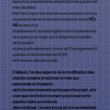
sieurs fois avec la même université (mais pas les mê
mes facultés).
Bref il est important d’arriver à une situation où tous
 les personnels de Sorbonne Université soient 
RÉU
NIS 
au sein d’un 
établissement qui aura l’agilité et la complémentari
té requise pour réagir aux changements rapides 
de la société 
et plus particulièrement à ceux de l’Enseignement S
upérieur et de la Recherche (ESR) 
en France et dans le monde.
D’ailleurs, l’un des aspects de la modiﬁcation des 
statuts consiste à redonner la main aux 
personnels et étudiants 
de Sorbonne Université sur la base d’un projet. Je tr
ouve que c’est le bon moment pour poser cette 
question dans un contexte 
démocratique. Ce sera à nous (et non au ministère) 