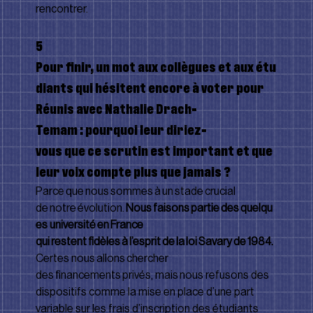
rencontrer.
5      
Pour ﬁnir, un mot aux collègues et aux étu
diants qui hésitent encore à voter pour 
Réunis avec Nathalie Drach-
Temam : pourquoi leur diriez-
vous que ce scrutin est important et que 
leur voix compte plus que jamais ?
Parce que nous sommes à un stade crucial 
de notre évolution. 
Nous faisons partie des quelqu
es université en France 
qui restent ﬁdèles à l’esprit de la loi Savary de 1984. 
Certes nous allons chercher 
des ﬁnancements privés, mais nous refusons des 
dispositifs comme la mise en place d’une part 
variable sur les frais d’inscription des étudiants 