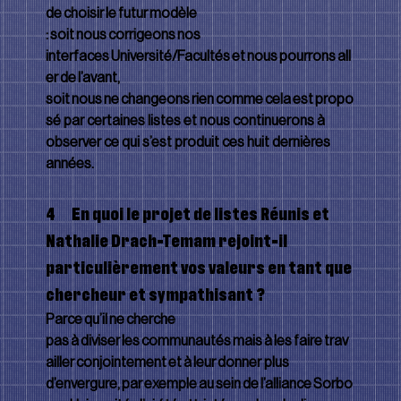
de choisir le futur modèle 
: soit nous corrigeons nos 
interfaces Université/Facultés et nous pourrons all
er de l’avant, 
soit nous ne changeons rien comme cela est propo
sé par certaines listes et nous continuerons à 
observer ce qui s’est produit ces huit dernières 
années.
4      En quoi le projet de listes Réunis et 
Nathalie Drach-Temam rejoint-il 
particulièrement vos valeurs en tant que 
chercheur et sympathisant ?
Parce qu’il ne cherche 
pas à diviser les communautés mais à les faire trav
ailler conjointement et à leur donner plus 
d’envergure, par exemple au sein de l’alliance Sorbo