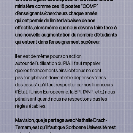
ministère comme ces 18 postes “COMP” 
d’enseignants/chercheurs chaque année 
qui ont permis de limiter la baisse de nos 
effectifs, alors même que nous devons faire face à 
une nouvelle augmentation du nombre d’étudiants 
qui entrent dans l’enseignement supérieur.
Il en est de même pour son action 
autour de l’utilisation du PIA. Il faut rappeler 
que les financements ainsi obtenus ne sont 
pas fongibles et doivent être dépensés “dans 
des cases” qu’il faut respecter car nos financeurs 
(l’État, l’Union Européenne, la BPI, l’ANR, etc.) nous 
pénalisent quand nous ne respectons pas les 
règles établies.
Ma vision, que je partage avec Nathalie Drach-
Temam, est qu’il faut que Sorbonne Université rest