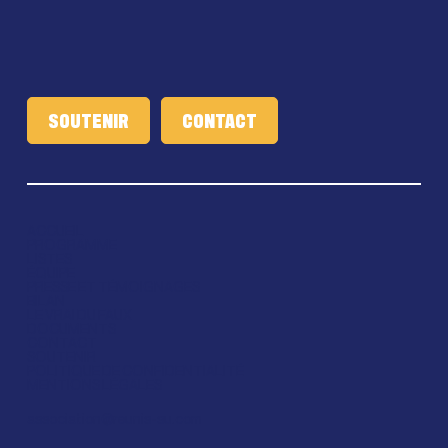
SOUTENIR
ACCUEIL
PROGRAMME
LISTES
ÉQUIPE
PRESSE ET TÉMOIGNAGES
BILAN
LE VRAI DU FAUX
DOCUMENTS
CONTACT
SOUTENIR
POLITIQUE DE CONFIDENTIALITÉ
MENTIONS LÉGALES
association@reunis-su.com