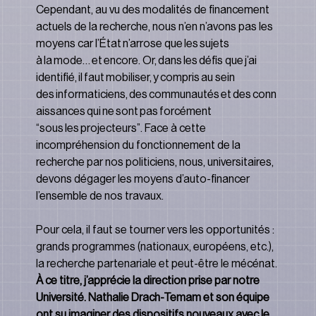
Cependant, au vu des modalités de financement 
actuels de la recherche, nous n’en n’avons pas les 
moyens car l’État n’arrose que les sujets 
à la mode… et encore. Or, dans les défis que j’ai 
identifié, il faut mobiliser, y compris au sein 
des informaticiens, des communautés et des conn
aissances qui ne sont pas forcément 
“sous les projecteurs”. Face à cette 
incompréhension du fonctionnement de la 
recherche par nos politiciens, nous, universitaires, 
devons dégager les moyens d’auto-ﬁnancer 
l’ensemble de nos travaux.
Pour cela, il faut se tourner vers les opportunités : 
grands programmes (nationaux, européens, etc.), 
la recherche partenariale et peut-être le mécénat. 
À ce titre, j’apprécie la direction prise par notre 
Université. Nathalie Drach-Temam et son équipe 
ont su imaginer des dispositifs nouveaux avec le 