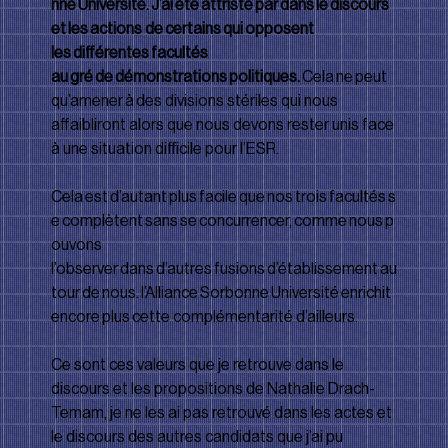
nne Université. J’ai été attristé par dans le discours 
et les actions de certains qui opposent 
les diﬀérentes facultés 
au gré de démonstrations politiques. 
Cela ne peut 
qu’amener à des divisions stériles qui nous 
aﬀaibliront alors que nous devons rester unis face 
à une situation diﬃcile pour l’ESR.
Cela est d’autant plus facile que nos trois facultés s
e complètent sans se concurrencer, comme nous p
ouvons 
l’observer dans d’autres fusions d’établissement au
tour de nous. l’Alliance Sorbonne Université enrichit 
encore plus cette complémentarité d’ailleurs.
Ce sont ces valeurs que je retrouve dans le 
discours et les propositions de Nathalie Drach-
Temam, je ne les ai pas retrouvé dans les actes et 
le discours des autres candidats que j’ai pu 