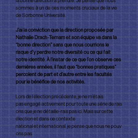
la bonne direction à prendre. Je pense que nous 
sommes à un de ces moments cruciaux de la vie 
de Sorbonne Université.
J’ai la conviction que la direction proposée par 
Nathalie Drach-Temam et son équipe va dans la 
“bonne direction” sans que nous courrions le 
risque d’y perdre notre diversité ou ce qui fait 
notre identité. À l’instar de ce que l’on observe ces 
dernières années, il faut que “bonnes pratiques” 
percolent de part et d’autre entre les facultés 
pour le bénéﬁce de nos activités.
Lors de l’élection précédente, je ne m’étais 
pas engagé activement pour toute une série de rais
ons que je ne détaille-rais pas ici. Mais sur cette 
élection et dans ce contexte 
national et international, je pense que nous ne pouv
ons pas 