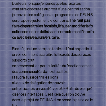
D’ailleurs, lorsque j’entends que les facultés 
vont être dissoutes au proﬁt d’une centralisation, 
je renvoie les collègues au programme de RÉUNIS 
qui propose justement le contraire. 
Il ne faut pas 
faire disparaître les facultés, il faut en modiﬁer le fo
nctionnement en déﬁnissant correctement l’interfa
ce avec le niveau universitaire.
Bien sûr, tout ne sera pas facile et il faut en particuli
er voir comment accroître l’eﬃcacité des services 
supports tout 
en préservant les particularités du fonctionnement 
des communautés de nos facultés. 
Il faudra aussi déﬁnir les bons 
niveaux de délégation de pouvoir 
entre facultés, université, voire UFR aﬁn de bien pré
ciser ces interfaces. C’est cela que l’on trouve 
dans le projet de RÉUNIS si on prend la peine de le 
lire.