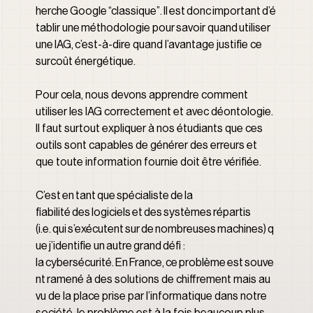
herche Google “classique”. Il est donc important d’é
tablir une méthodologie pour savoir quand utiliser 
une IAG, c’est-à-dire quand l’avantage justifie ce 
surcoût énergétique.
Pour cela, nous devons apprendre comment 
utiliser les IAG correctement et avec déontologie. 
Il faut surtout expliquer à nos étudiants que ces 
outils sont capables de générer des erreurs et 
que toute information fournie doit être vérifiée.
C’est en tant que spécialiste de la 
fiabilité des logiciels et des systèmes répartis 
(i.e. qui s’exécutent sur de nombreuses machines) q
ue j’identifie un autre grand défi : 
la cybersécurité. En France, ce problème est souve
nt ramené à des solutions de chiffrement mais au 
vu de la place prise par l’informatique dans notre 
société, le problème est à la fois beaucoup plus 