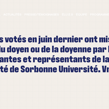
L
ACTUALITÉS
PRESSE/TÉMOIGNAGES
ÉLU.E.S
ÉQUIPE
PROGRAMM
 votés en juin dernier ont mis
du doyen ou de la doyenne par 
ntes et représentants de l
 de Sorbonne Université. Vr