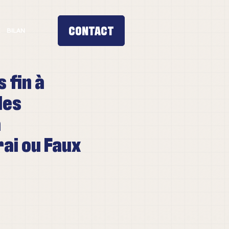
E
BILAN
 fin à
les
a
ai ou Faux