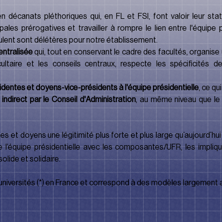
en décanats pléthoriques qui, en FL et FSI, font valoir leur s
les prérogatives et travailler à rompre le lien entre l'équipe 
oulent sont délétères pour notre établissement.
entralisée
 qui, tout en conservant le cadre des facultés, organise
ultaire et les conseils centraux, respecte les spécificité
identes et doyens-vice-présidents à l'équipe présidentielle
, ce qu
 indirect par le Conseil d'Administration
, au même niveau que le 
et doyens une légitimité plus forte et plus large qu’aujourd’hui 
 de l’équipe présidentielle avec les composantes/UFR, les impliqu
olide et solidaire.
universités (*) en France et correspond à des modèles largement