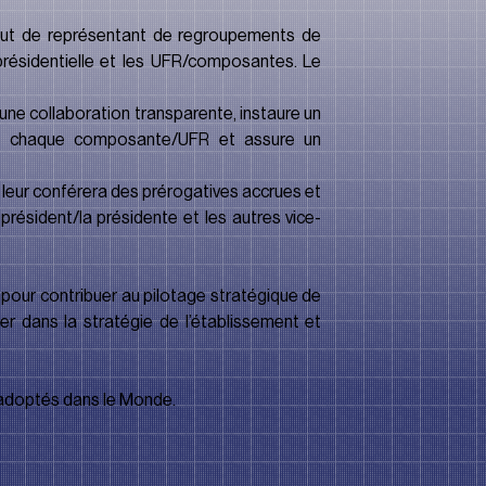
tatut de représentant de regroupements de 
présidentielle et les UFR/composantes. Le 
 une collaboration transparente, instaure un 
s de chaque composante/UFR et assure un 
i leur conférera des prérogatives accrues et 
président/la présidente et les autres vice-
pour contribuer au pilotage stratégique de 
er dans la stratégie de l’établissement et 
 adoptés dans le Monde.