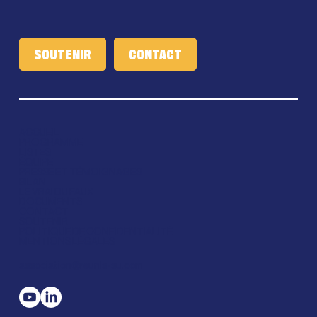
SOUTENIR
ACCUEIL
PROGRAMME
LISTES
ÉQUIPE
PRESSE ET TÉMOIGNAGES
BILAN
LE VRAI DU FAUX
DOCUMENTS
CONTACT
SOUTENIR
POLITIQUE DE CONFIDENTIALITÉ
MENTIONS LÉGALES
association@reunis-su.com