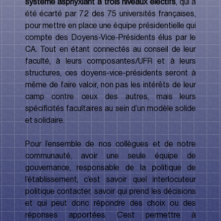
système asphyxiant à trois niveaux électifs
, qui a 
été écarté par 72 des 75 universités françaises, 
pour mettre en place une équipe présidentielle qui 
compte des Doyens-Vice-Présidents élus par le 
CA. Tout en étant connectés au conseil de leur 
faculté, à leurs composantes/UFR et à leurs 
structures, ces doyens-vice-présidents seront à 
même de faire valoir, non pas les intérêts de leur 
camp contre ceux des autres, mais leurs 
spécificités facultaires au sein d’un modèle solide 
et solidaire.
Pour l’ensemble de nos collègues et de notre 
communauté, avoir une seule équipe de 
gouvernance, responsable de la politique de 
l’établissement, c’est savoir quel interlocuteur 
politique contacter, savoir qui prend les décisions 
et qui peut donc répondre des choix ou des 
réponses apportées. C’est permettre à 